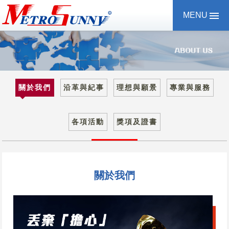
婕承國際貿易
有限公司
MENU
關於我們
沿革與紀事
理想與願景
專業與服務
各項活動
獎項及證書
關於我們